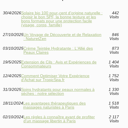
30/4/2026
Solaire bio 100 pour-cent d’origine naturelle :
442
choisir le bon SPF, la bonne texture et les
Visits
bons formats pour une protection facile
(visage, corps, famille)
27/10/2025
Un Voyage de Découverte et de Relaxation
846
: NaturetZen
Visits
03/10/2025
Crème Teintée Hydratante : L'Allié des
873
Peaux Claires
Visits
19/5/2025
Extension de Cils : Avis et Expériences de
1 404
Consommateurs
Visits
12/4/2025
Comment Optimiser Votre Expérience
1 752
d'Achat sur TropicSpa.fr
Visits
31/3/2025
Soins hydratants pour peaux normales à
1 330
sèches : notre sélection
Visits
18/11/2024
Les avantages thérapeutiques des
1 518
massages naturistes à Paris
Visits
02/10/2024
Les règles à connaître avant de profiter
2 117
d'un massage libertin à Paris
Visits