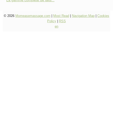
La gamme complète de laits...
© 2026
Momeasemassage.com
|
Most Read
|
Navigation Map
|
Cookies
Policy
|
RSS
en