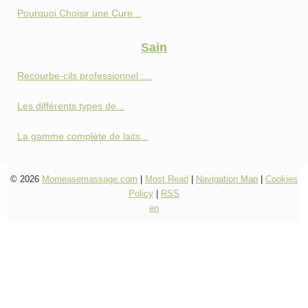
Pourquoi Choisir une Cure...
Sain
Recourbe-cils professionnel :...
Les différents types de...
La gamme complète de laits...
© 2026
Momeasemassage.com
|
Most Read
|
Navigation Map
|
Cookies
Policy
|
RSS
en