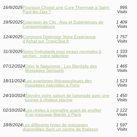
16/9/2025
Pourquoi Choisir une Cure Thermale à Saint-
995
Paul-lès-Dax ?
Visits
19/5/2025
Extension de Cils : Avis et Expériences de
1 409
Consommateurs
Visits
12/4/2025
Comment Optimiser Votre Expérience
1 757
d'Achat sur TropicSpa.fr
Visits
31/3/2025
Soins hydratants pour peaux normales à
1 333
sèches : notre sélection
Visits
07/12/2024
Oser le Naturisme : Les Bienfaits des
1 465
Massages Sensuels
Visits
18/11/2024
Les avantages thérapeutiques des
1 523
massages naturistes à Paris
Visits
24/10/2024
Étendre votre saison de baignade avec une
1 450
pompe à chaleur piscine
Visits
02/10/2024
Les règles à connaître avant de profiter
2 122
d'un massage libertin à Paris
Visits
18/8/2024
Les différents types de massages
1 597
disponibles dans un centre de thalasso
Visits