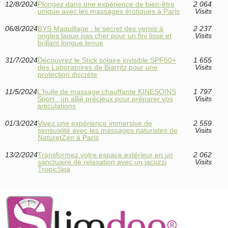
12/8/2024
Plongez dans une expérience de bien-être
2 064
unique avec les massages érotiques à Paris
Visits
06/8/2024
BYS Maquillage : le secret des vernis à
2 237
ongles laque pas cher pour un fini lisse et
Visits
brillant longue tenue
31/7/2024
Découvrez le Stick solaire invisible SPF50+
1 655
des Laboratoires de Biarritz pour une
Visits
protection discrète
11/5/2024
L'huile de massage chauffante KINESOINS
1 797
Sport : un allié précieux pour préparer vos
Visits
articulations
01/3/2024
Vivez une expérience immersive de
2 559
sensualité avec les massages naturistes de
Visits
NaturetZen à Paris
13/2/2024
Transformez votre espace extérieur en un
2 062
sanctuaire de relaxation avec un jacuzzi
Visits
TropicSpa