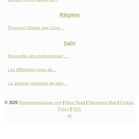
Régime
Pourquoi Choisir une Cure...
Sain
Recourbe-cils professionnel :...
Les différents types de...
La gamme complète de laits...
© 2026
Momeasemassage.com
|
Most Read
|
Navigation Map
|
Cookies
Policy
|
RSS
en