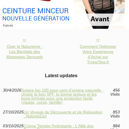
Oser le Naturisme :
Comment Optimiser
Les Bienfaits des
Votre Expérience
Massages Sensuels
d'Achat sur
TropicSpa.fr
Latest updates
30/4/2026
Solaire bio 100 pour-cent d’origine naturelle :
456
choisir le bon SPF, la bonne texture et les
Visits
bons formats pour une protection facile
(visage, corps, famille)
27/10/2025
Un Voyage de Découverte et de Relaxation
853
: NaturetZen
Visits
03/10/2025
Crème Teintée Hydratante : L'Allié des
884