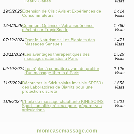
Peaux Claires
Visits
19/5/2025
Extension de Cils : Avis et Expériences de
1 414
Consommateurs
Visits
12/4/2025
Comment Optimiser Votre Expérience
1 760
d'Achat sur TropicSpa.fr
Visits
07/12/2024
Oser le Naturisme : Les Bienfaits des
1 471
Massages Sensuels
Visits
18/11/2024
Les avantages thérapeutiques des
1 529
massages naturistes à Paris
Visits
02/10/2024
Les règles à connaître avant de profiter
2 125
d'un massage libertin à Paris
Visits
31/7/2024
Découvrez le Stick solaire invisible SPF50+
1 658
des Laboratoires de Biarritz pour une
Visits
protection discrète
11/5/2024
L'huile de massage chauffante KINESOINS
1 801
Sport : un allié précieux pour préparer vos
Visits
articulations
momeasemassage.com